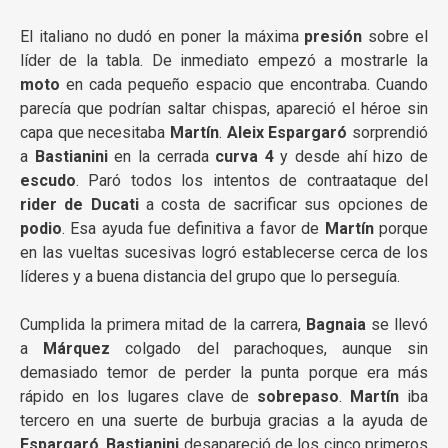
El italiano no dudó en poner la máxima
presión
sobre el
líder de la tabla. De inmediato empezó a mostrarle la
moto
en cada pequeño espacio que encontraba. Cuando
parecía que podrían saltar chispas, apareció el héroe sin
capa que necesitaba
Martín
.
Aleix Espargaró
sorprendió
a
Bastianini
en la cerrada
curva 4
y desde ahí hizo de
escudo
. Paró todos los intentos de contraataque del
rider de Ducati
a costa de sacrificar sus opciones de
podio
. Esa ayuda fue definitiva a favor de
Martín
porque
en las vueltas sucesivas logró establecerse cerca de los
líderes y a buena distancia del grupo que lo perseguía.
Cumplida la primera mitad de la carrera,
Bagnaia
se llevó
a
Márquez
colgado del parachoques, aunque sin
demasiado temor de perder la punta porque era más
rápido en los lugares clave de
sobrepaso
.
Martín
iba
tercero en una suerte de burbuja gracias a la ayuda de
Espargaró
.
Bastianini
desapareció de los cinco primeros