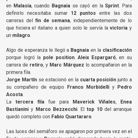
en
Malasia
, cuando
Bagnaia
se cayó en la
Sprint
. Para
definirlo necesitaba sumar
12 puntos
entre las dos
carreras del
fin de semana
, independientemente de lo
que hiciera el italiano a quien solo le servía la
victoria
y
un
milagro
.
Algo de esperanza le llegó a
Bagnaia
en la
clasificación
porque logró la
pole position
.
Aleix Espargaró
, en su
carrera de
retiro
, y
Marc Márquez
lo acompañaron en la
primera fila.
Jorge Martín
se estacionó en la
cuarta posición
junto a
su compañero de equipo
Franco Morbidelli
y
Pedro
Acosta
.
La
tercera fila
fue para
Maverick Viñales
,
Enea
Bastianini
y
Marco Bezzecchi
. El
top 10
del arranque
quedó completo con
Fabio Quartararo
.
Las luces del semáforo se apagaron por primera vez en el