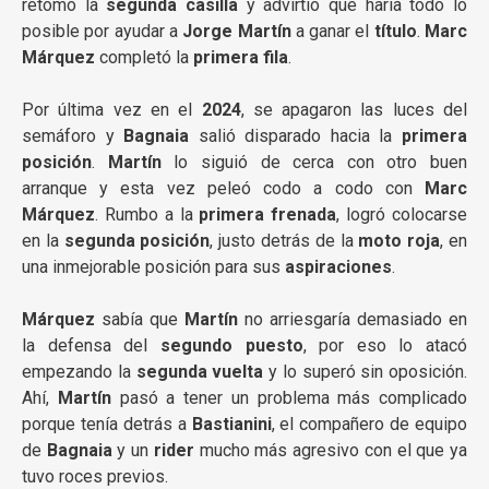
retomó la
segunda casilla
y advirtió que haría todo lo
posible por ayudar a
Jorge Martín
a ganar el
título
.
Marc
Márquez
completó la
primera fila
.
Por última vez en el
2024
, se apagaron las luces del
semáforo y
Bagnaia
salió disparado hacia la
primera
posición
.
Martín
lo siguió de cerca con otro buen
arranque y esta vez peleó codo a codo con
Marc
Márquez
. Rumbo a la
primera frenada
, logró colocarse
en la
segunda posición
, justo detrás de la
moto roja
, en
una inmejorable posición para sus
aspiraciones
.
Márquez
sabía que
Martín
no arriesgaría demasiado en
la defensa del
segundo puesto
, por eso lo atacó
empezando la
segunda vuelta
y lo superó sin oposición.
Ahí,
Martín
pasó a tener un problema más complicado
porque tenía detrás a
Bastianini
, el compañero de equipo
de
Bagnaia
y un
rider
mucho más agresivo con el que ya
tuvo roces previos.