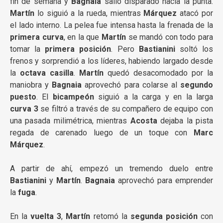
fin de semana y
Bagnaia
salió disparado hacia la punta.
Martín
lo siguió a la rueda, mientras
Márquez
atacó por
el lado interno. La pelea fue intensa hasta la frenada de la
primera curva
, en la que
Martín
se mandó con todo para
tomar la
primera posición
. Pero
Bastianini
soltó los
frenos y sorprendió a los líderes, habiendo largado desde
la
octava casilla
.
Martín
quedó desacomodado por la
maniobra y
Bagnaia
aprovechó para colarse al
segundo
puesto
. El
bicampeón
siguió a la carga y en la larga
curva 3
se filtró a través de su compañero de equipo con
una pasada milimétrica, mientras
Acosta
dejaba la pista
regada de carenado luego de un toque con
Marc
Márquez
.
A partir de ahí, empezó un tremendo duelo entre
Bastianini
y
Martín
.
Bagnaia
aprovechó para emprender
la
fuga
.
En la
vuelta 3
,
Martín
retomó la
segunda posición
con