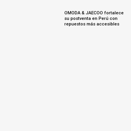
OMODA & JAECOO fortalece
su postventa en Perú con
repuestos más accesibles
Nissan e-POWER logra un
Récord Guinness tras
recorrer 1,980 km sin
recargar combustible