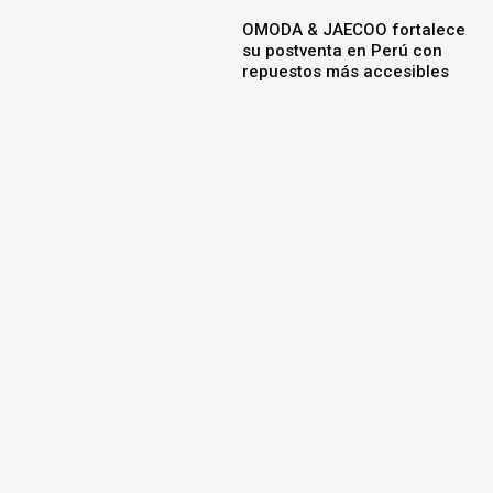
OMODA & JAECOO fortalece
su postventa en Perú con
repuestos más accesibles
Nissan e-POWER logra un
Récord Guinness tras
recorrer 1,980 km sin
recargar combustible