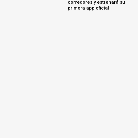
corredores y estrenará su
primera app oficial
L.A. Management incorpora
13 camiones Scania Super
para fortalecer sus
operaciones mineras en
Perú