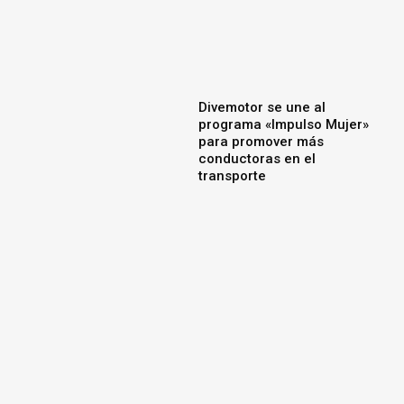
Divemotor se une al
programa «Impulso Mujer»
para promover más
conductoras en el
transporte
OMODA & JAECOO fortalece
su postventa en Perú con
repuestos más accesibles