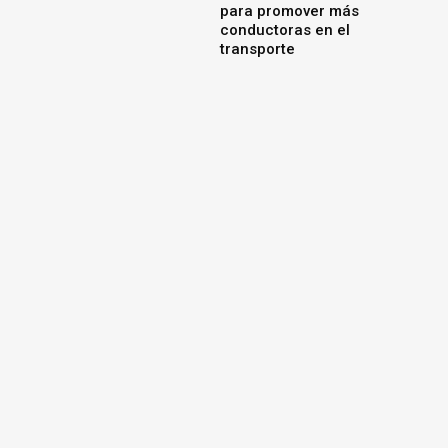
para promover más
conductoras en el
transporte
OMODA & JAECOO fortalece
su postventa en Perú con
repuestos más accesibles