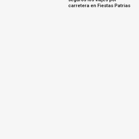
Kia Media Maratón de Lima
2026 reunirá a 21 mil
corredores y estrenará su
primera app oficial