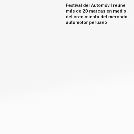
Festival del Automóvil reúne
más de 20 marcas en medio
del crecimiento del mercado
automotor peruano
Nissan destaca cinco
tecnologías que hacen más
seguros los viajes por
carretera en Fiestas Patrias