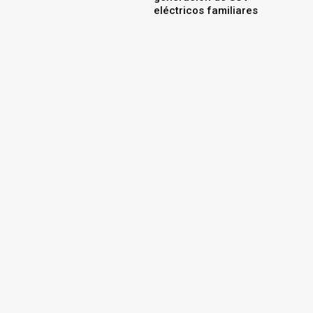
eléctricos familiares
Range Rover presenta un
exclusivo Classic Bespoke
inspirado en el nuevo SV
Ultra