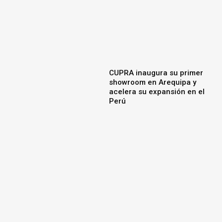
CUPRA inaugura su primer
showroom en Arequipa y
acelera su expansión en el
Perú
Festival del Automóvil reúne
más de 20 marcas en medio