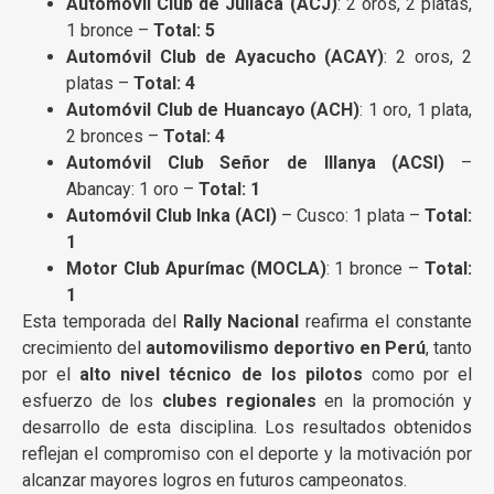
Automóvil Club de Juliaca (ACJ)
: 2 oros, 2 platas,
1 bronce –
Total: 5
Automóvil Club de Ayacucho (ACAY)
: 2 oros, 2
platas –
Total: 4
Automóvil Club de Huancayo (ACH)
: 1 oro, 1 plata,
2 bronces –
Total: 4
Automóvil Club Señor de Illanya (ACSI)
–
Abancay: 1 oro –
Total: 1
Automóvil Club Inka (ACI)
– Cusco: 1 plata –
Total:
1
Motor Club Apurímac (MOCLA)
: 1 bronce –
Total:
1
Esta temporada del
Rally Nacional
reafirma el constante
crecimiento del
automovilismo deportivo en Perú
, tanto
por el
alto nivel técnico de los pilotos
como por el
esfuerzo de los
clubes regionales
en la promoción y
desarrollo de esta disciplina. Los resultados obtenidos
reflejan el compromiso con el deporte y la motivación por
alcanzar mayores logros en futuros campeonatos.