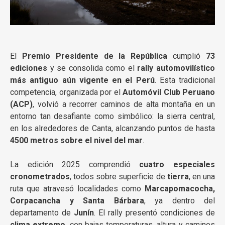
El
Premio Presidente de la República
cumplió
73
ediciones
y se consolida como el
rally automovilístico
más antiguo aún vigente en el Perú
. Esta tradicional
competencia, organizada por el
Automóvil Club Peruano
(ACP)
, volvió a recorrer caminos de alta montaña en un
entorno tan desafiante como simbólico: la sierra central,
en los alrededores de Canta, alcanzando puntos de hasta
4500 metros sobre el nivel del mar
.
La edición 2025 comprendió
cuatro especiales
cronometrados
, todos sobre superficie de
tierra
, en una
ruta que atravesó localidades como
Marcapomacocha,
Corpacancha y Santa Bárbara
, ya dentro del
departamento de
Junín
. El rally presentó condiciones de
clima extremo
, con bajas temperaturas, altura y caminos