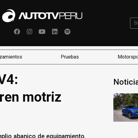
zamientos
Pruebas
Motorspo
V4:
Notici
ren motriz
mplio abanico de equipamiento,