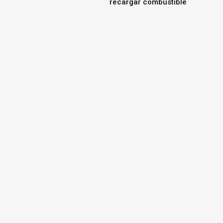
recargar combustible
Xiaomi presenta la Serie
SkyNomad, su nueva
generación de SUV
eléctricos familiares